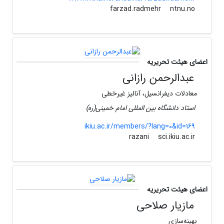
ntnu.no
farzad.radmehr
اعضای هیئت تحریریه
عبدالرحمن رازانی
معادلات دیفرانسیل، آنالیز غیرخطی
استاد دانشگاه بین المللی امام خمینی(ره)
ikiu.ac.ir/members/?lang=0&id=169
sci.ikiu.ac.ir
razani
اعضای هیئت تحریریه
مازیار صلاحی
بهینه‌سازی