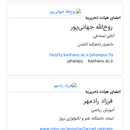
اعضای هیئت تحریریه
روح‌الله جهانی‌پور
آنالیز تصادفی
دانشیار دانشگاه کاشان
faculty.kashanu.ac.ir/jahanipur/fa
kashanu.ac.ir
jahanipu
اعضای هیئت تحریریه
فرزاد رادمهر
آموزش ریاضی
استاد دانشگاه علم و تکنولوژی نروژ
www.ntnu.no/ansatte/farzad.radmehr