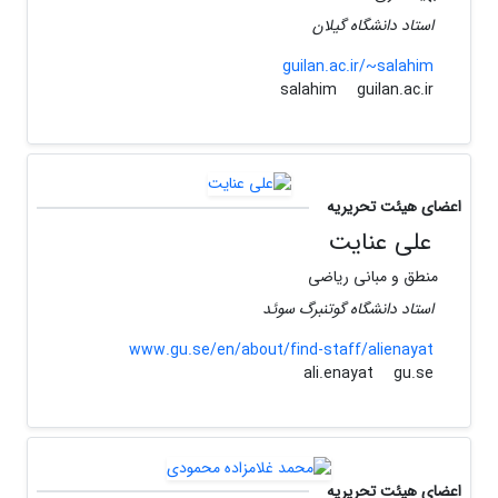
استاد دانشگاه گیلان
guilan.ac.ir/~salahim
guilan.ac.ir
salahim
اعضای هیئت تحریریه
علی عنایت
منطق و مبانی ریاضی
استاد دانشگاه گوتنبرگ سوئد
www.gu.se/en/about/find-staff/alienayat
gu.se
ali.enayat
اعضای هیئت تحریریه