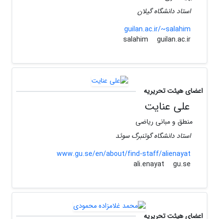
استاد دانشگاه گیلان
guilan.ac.ir/~salahim
guilan.ac.ir
salahim
اعضای هیئت تحریریه
علی عنایت
منطق و مبانی ریاضی
استاد دانشگاه گوتنبرگ سوئد
www.gu.se/en/about/find-staff/alienayat
gu.se
ali.enayat
اعضای هیئت تحریریه