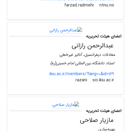
ntnu.no
farzad.radmehr
اعضای هیئت تحریریه
عبدالرحمن رازانی
معادلات دیفرانسیل، آنالیز غیرخطی
استاد دانشگاه بین المللی امام خمینی(ره)
ikiu.ac.ir/members/?lang=0&id=169
sci.ikiu.ac.ir
razani
اعضای هیئت تحریریه
مازیار صلاحی
بهینه‌سازی