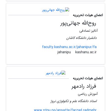
اعضای هیئت تحریریه
روح‌الله جهانی‌پور
آنالیز تصادفی
دانشیار دانشگاه کاشان
faculty.kashanu.ac.ir/jahanipur/fa
kashanu.ac.ir
jahanipu
اعضای هیئت تحریریه
فرزاد رادمهر
آموزش ریاضی
استاد دانشگاه علم و تکنولوژی نروژ
www.ntnu.no/ansatte/farzad.radmehr