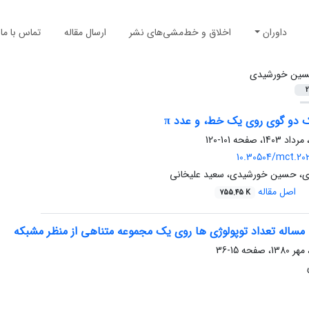
داوران
اخلاق و خط‌مشی‌های نشر
ارسال مقاله
تماس با ما
ین خورشیدی
2
یک دو گوی روی یک خط، و عدد π
101-120
10.30504/mct.202
دی، حسین خورشیدی، سعید علیخانی
اصل مقاله
755.45 K
 مساله تعداد توپولوژی ها روی یک مجموعه متناهی از منظر مشبکه
15-36