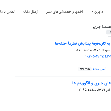
داوران
اخلاق و خط‌مشی‌های نشر
ارسال مقاله
تماس با ما
ندسۀ جبری
2
ه تاریخچهٔ پیدایش نظریهٔ حلقه‌ها
1-57
10.30504/mct.202
اصل مقاله
837.99 K
 های جبری و الگوریتم ها
65-71