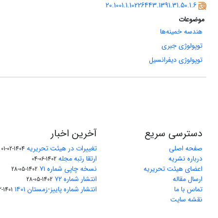
20.1001.1.10226443.1391.31.50.1.6
موضوعات
هندسه خمینه‌ها
توپولوژی جبری
توپولوژی دیفرانسیل
دسترسی سریع
آخرین اخبار
صفحه اصلی
تغییرات در هیئت تحریریه
1404-02-01
درباره نشریه
ارتقا رتبه مجله
1402-06-04
اعضای هیئت تحریریه
نسخه چاپی شماره ۷۱
1402-05-28
ارسال مقاله
انتشار شماره ۷۲
1402-05-28
تماس با ما
انتشار شماره پاییز-زمستان ۱۴۰۱
1401-12-04
نقشه سایت