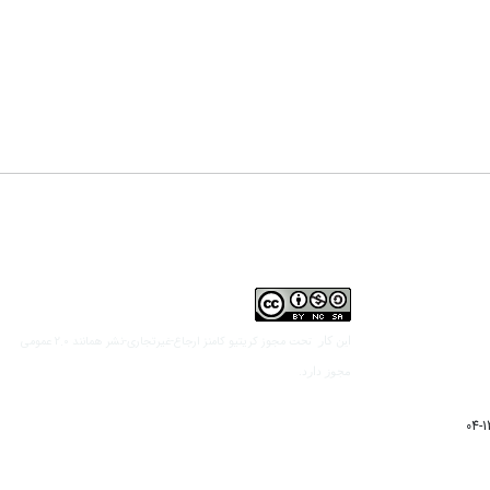
مجوز کریتیو کامنز ارجاع-غیرتجاری-نشر همانند 2.0 عمومی
این کار تحت
مجوز دارد.