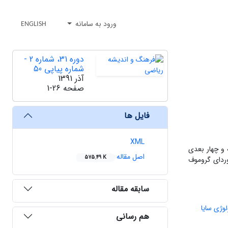
ورود به سامانه
ENGLISH
دوره 31، شماره 2 -
شماره پیاپی 50
آذر 1391
صفحه
1-26
فایل ها
XML
 و چهار بعدی
اصل مقاله
575.49 K
اوردای گروموف
سابقه مقاله
وژی سایا
هم رسانی