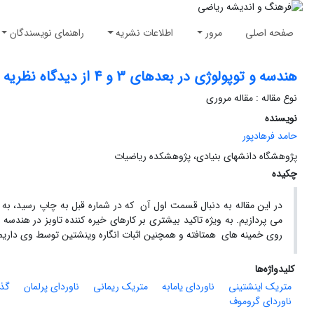
صفحه اصلی
مرور
اطلاعات نشریه
راهنمای نویسندگان
هندسه و توپولوژی در بعدهای 3 و 4 از دیدگاه نظریه زایبرگ-ویتن
نوع مقاله : مقاله مروری
نویسنده
حامد فرهادپور
پژوهشگاه دانشهای بنیادی، پژوهشکده ریاضیات
چکیده
در این مقاله به دنبال قسمت اول آن که در شماره قبل به چاپ رسید، به 
می پردازیم. به ویژه تاکید بیشتری بر کارهای خیره کننده تاوبز در هندسه
روی خمینه های همتافته و همچنین اثبات انگاره وینشتین توسط وی داریم
کلیدواژه‌ها
متریک اینشتینی
ناوردای یامابه
متریک ریمانی
ناوردای پرلمان
گذر
ناوردای گروموف