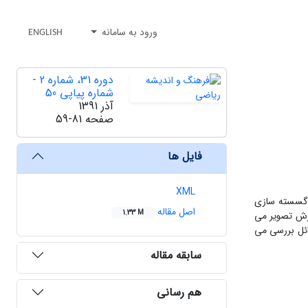
ورود به سامانه
ENGLISH
دوره 31، شماره 2 -
شماره پیاپی 50
آذر 1391
صفحه
59-81
فایل ها
XML
 گسسته سازی
اصل مقاله
1.33 M
ازش تصویر می
ائل بررسی می
سابقه مقاله
هم رسانی