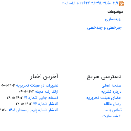
20.1001.1.10226443.1391.31.50.4.9
موضوعات
بهینه‌سازی
جبرخطی و چندخطی
دسترسی سریع
آخرین اخبار
صفحه اصلی
تغییرات در هیئت تحریریه
1404-02-01
درباره نشریه
ارتقا رتبه مجله
1402-06-04
اعضای هیئت تحریریه
نسخه چاپی شماره ۷۱
1402-05-28
ارسال مقاله
انتشار شماره ۷۲
1402-05-28
تماس با ما
انتشار شماره پاییز-زمستان ۱۴۰۱
1401-12-04
نقشه سایت