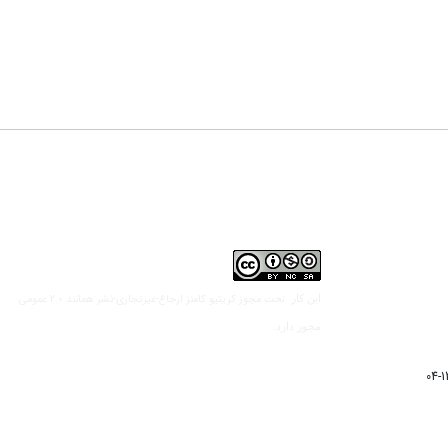
مجوز کریتیو کامنز ارجاع-غیرتجاری-نشر همانند 2.0 عمومی
این کار تحت
مجوز دارد.