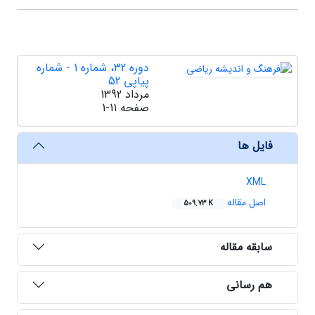
دوره 32، شماره 1 - شماره
پیاپی 52
مرداد 1392
صفحه
1-11
فایل ها
XML
اصل مقاله
509.73 K
سابقه مقاله
هم رسانی