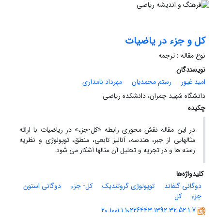
کل و جزء در یاضیات
نوع مقاله : ترجمه
نویسندگان
امید غیور
رستم محمدیان
مهرداد نامداری
دانشگاه شهید چمران، دانشکده ریاضی
چکیده
در این مقاله نقش محوری رابطه «کل-جزء» در ریاضیات با ارائه
مثالهایی از جبر، هندسه، آنالیز تابعی، منطق، توپولوژی و نظریه
رسته ها و در تجزیه و تحلیل آن مثالها آشکار می شود.
کلیدواژه‌ها
دوگانی گلفاند
توپولوژی گروتندیک
کل- جزء
دوگانی استون
جزء
کل
20.1001.1.10226443.1392.32.52.1.7