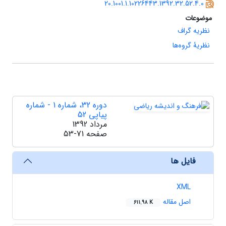
20.1001.1.10226443.1392.32.52.4.0
موضوعات
نظریه گراف
نظریۀ گروه‌ها
دوره 32، شماره 1 - شماره
پیاپی 52
مرداد 1392
صفحه
53-71
فایل ها
XML
اصل مقاله
611.98 K