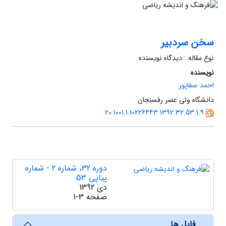
سخن سردبیر
نوع مقاله : دیدگاه نویسنده
نویسنده
احمد صفاپور
دانشگاه ولی عصر رفسنجان
20.1001.1.10226443.1392.32.53.1.9
دوره 32، شماره 2 - شماره
پیاپی 53
دی 1392
صفحه
1-3
فایل ها