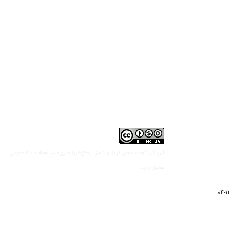
مجوز کریتیو کامنز ارجاع-غیرتجاری-نشر همانند 2.0 عمومی
این کار تحت
مجوز دارد.