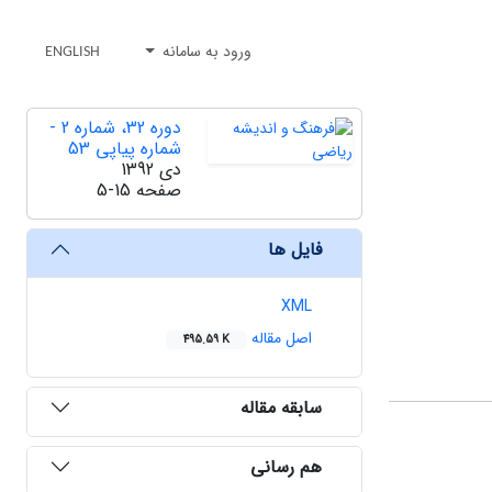
ورود به سامانه
ENGLISH
دوره 32، شماره 2 -
شماره پیاپی 53
دی 1392
صفحه
5-15
فایل ها
XML
اصل مقاله
495.59 K
سابقه مقاله
هم رسانی