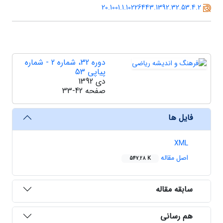
20.1001.1.10226443.1392.32.53.4.2
دوره 32، شماره 2 - شماره
پیاپی 53
دی 1392
صفحه
33-42
فایل ها
XML
اصل مقاله
547.28 K
سابقه مقاله
هم رسانی