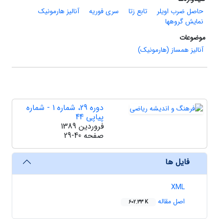
حاصل ضرب اویلر
تابع زتا
سری فوریه
آنالیز هارمونیک
نمایش گروهها
موضوعات
آنالیز همساز (هارمونیک)
دوره 29، شماره 1 - شماره
پیاپی 44
فروردین 1389
صفحه
29-40
فایل ها
XML
اصل مقاله
602.33 K