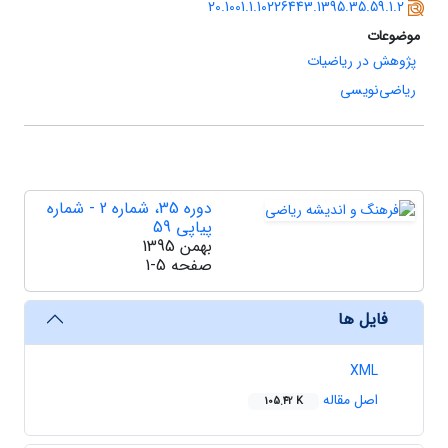
20.1001.1.10226443.1395.35.59.1.2
موضوعات
پژوهش در ریاضیات
ریاضی‌نویسی
دوره 35، شماره 2 - شماره
پیاپی 59
بهمن 1395
صفحه
1-5
فایل ها
XML
اصل مقاله
105.42 K