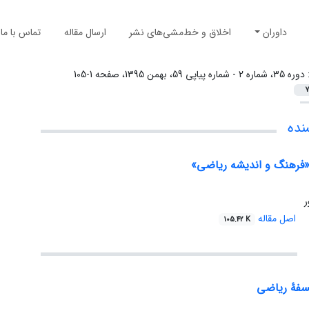
داوران
اخلاق و خط‌مشی‌های نشر
ارسال مقاله
تماس با ما
:
دوره 35، شماره 2 - شماره پیاپی 59، بهمن 1395، صفحه 1-105
7
نده
 «فرهنگ و اندیشه ریاضی»
ر
اصل مقاله
105.42 K
سفۀ ریاضی