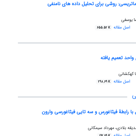
ماتریسی: روشی برای تحلیل داده های نامنفی
ا یوسفی
اصل مقاله
655.52 K
احد تعمیم یافته
 کهکشانی
اصل مقاله
298.69 K
ی
 با رابطۀ فیثاغورس و سه تایی فیثاغورسی وارون
دیقه بلادی، مهرداد سیمکانی
اصل مقاله
192.69 K