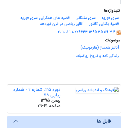
کلیدواژه‌ها
سری فوریه
سری مثلثاتی
قضیه های همگرایی سری فوریه
قضیۀ یکتایی کانتور
آنالیز ریاضی در قرن نوزدهم
20.1001.1.10226443.1395.35.59.3.4
موضوعات
آنالیز همساز (هارمونیک)
زندگی‌نامه و تاریخ ریاضیات
دوره 35، شماره 2 - شماره
پیاپی 59
بهمن 1395
صفحه
29-41
فایل ها