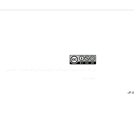
مجوز کریتیو کامنز ارجاع-غیرتجاری-نشر همانند 2.0 عمومی
این کار تحت
مجوز دارد.