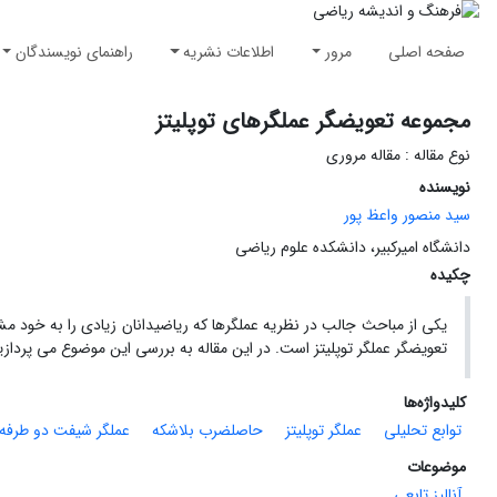
صفحه اصلی
مرور
اطلاعات نشریه
راهنمای نویسندگان
مجموعه تعویضگر عملگرهای توپلیتز
نوع مقاله : مقاله مروری
نویسنده
سید منصور واعظ پور
دانشگاه امیرکبیر، دانشکده علوم ریاضی
چکیده
یکی از مباحث جالب در نظریه عملگرها که ریاضیدانان زیادی را به خ
تعویضگر عملگر توپلیتز است. در این مقاله به بررسی این موضوع می پردازی
کلیدواژه‌ها
توابع تحلیلی
عملگر توپلیتز
حاصلضرب بلاشکه
عملگر شیفت دو طرفه
موضوعات
آنالیز تابعی