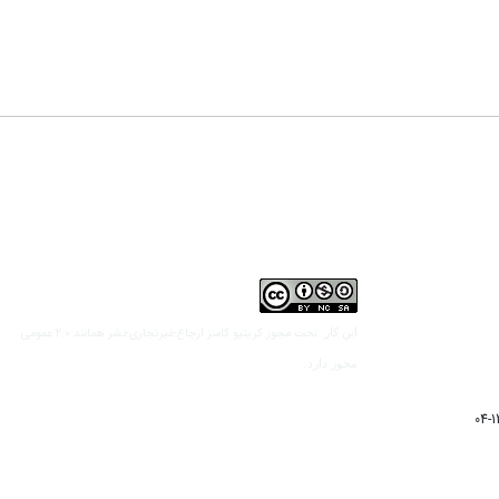
مجوز کریتیو کامنز ارجاع-غیرتجاری-نشر همانند 2.0 عمومی
این کار تحت
مجوز دارد.