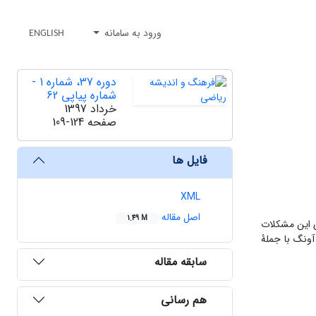
ورود به سامانه
ENGLISH
دوره 37، شماره 1 -
شماره پیاپی 62
خرداد 1397
صفحه
109-124
فایل ها
XML
اصل مقاله
1.49 M
ی این مشکلات
آونگ با جملۀ
سابقه مقاله
هم رسانی