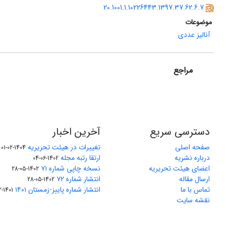
20.1001.1.10226443.1397.37.62.6.7
موضوعات
آنالیز عددی
مراجع
دسترسی سریع
آخرین اخبار
صفحه اصلی
تغییرات در هیئت تحریریه
1404-02-01
درباره نشریه
ارتقا رتبه مجله
1402-06-04
اعضای هیئت تحریریه
نسخه چاپی شماره ۷۱
1402-05-28
ارسال مقاله
انتشار شماره ۷۲
1402-05-28
تماس با ما
انتشار شماره پاییز-زمستان ۱۴۰۱
1401-12-04
نقشه سایت