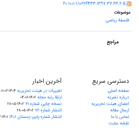
20.1001.1.10226443.1397.37.63.2.5
موضوعات
فلسفۀ ریاضی
مراجع
دسترسی سریع
آخرین اخبار
صفحه اصلی
تغییرات در هیئت تحریریه
1404-02-01
درباره نشریه
ارتقا رتبه مجله
1402-06-04
اعضای هیئت تحریریه
نسخه چاپی شماره ۷۱
1402-05-28
ارسال مقاله
انتشار شماره ۷۲
1402-05-28
تماس با ما
انتشار شماره پاییز-زمستان ۱۴۰۱
1401-12-04
نقشه سایت