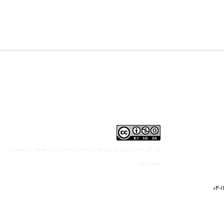
مجوز کریتیو کامنز ارجاع-غیرتجاری-نشر همانند 2.0 عمومی
این کار تحت
مجوز دارد.