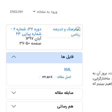
ورود به سامانه
ENGLISH
دوره 37، شماره 2 -
شماره پیاپی 63
آبان 1397
صفحه
37-50
فایل ها
XML
، بروز آن به
اصل مقاله
231.56 K
ساختارگرایی،
یم ببینیم که
سابقه مقاله
هم رسانی