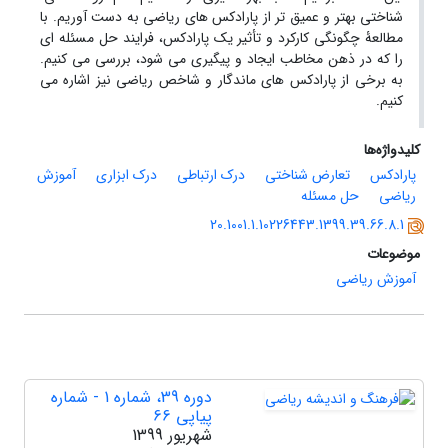
شناختی بهتر و عمیق تر از پارادکس های ریاضی به دست آوریم. با
مطالعۀ چگونگی کارکرد و تأثیر یک پارادکس، فرایند حل مسئله ای
را که در ذهن مخاطب ایجاد و پیگیری می شود، بررسی می کنیم.
به برخی از پارادکس های ماندگار و شاخص ریاضی نیز اشاره می
کنیم.
کلیدواژه‌ها
پارادکس
تعارض شناختی
درک ارتباطی
درک ابزاری
آموزش
ریاضی
حل مسئله
20.1001.1.10226443.1399.39.66.8.1
موضوعات
آموزش ریاضی
دوره 39، شماره 1 - شماره
پیاپی 66
شهریور 1399