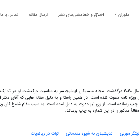
داوران
اخلاق و خط‌مشی‌های نشر
ارسال مقاله
تماس با ما
جان هورتن کانوی ریاضیدان نامبردار انگلیسی به علت ابتلا به کرونا در سال 2020 درگذشت. مجله متمتیکال اینتلیجنسر به مناسبت درگذشت 
ن ویژه نامه دعوت شده است. در همین راستا و به دلیل مقاله هایی که آقای دکتر 
ِی به چاپ رسانده است، از وی نیز دعوت به عمل آمده است. به سبب مقام شامخ کان وِ
ۀ مذکور را در این شماره به چاپ برساند.
یثگر مورلی
اندیشیدن به شیوه مقدماتی
اثبات در ریاضیات