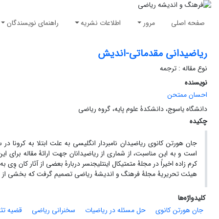
صفحه اصلی
مرور
اطلاعات نشریه
راهنمای نویسندگان
ریاضیدانی مقدماتی-اندیش
نوع مقاله : ترجمه
نویسنده
احسان ممتحن
دانشگاه یاسوج، دانشکدۀ علوم پایه، گروه ریاضی
چکیده
است و به این مناسبت، از شماری از ریاضیدانان جهت ارائۀ مقاله برای ای
کرم زاده اخیراً در مجلۀ متمتیکال اینتلیجنسر دربارۀ بعضی از آثار کان و
هیئت تحریریۀ مجلۀ فرهنگ و اندیشۀ ریاضی تصمیم گرفت که بخشی از مقال
کلیدواژه‌ها
جان هورتن کانوی
حل مسئله در ریاضیات
سخنرانی ریاضی
قضیه تثل