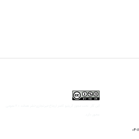
مجوز کریتیو کامنز ارجاع-غیرتجاری-نشر همانند 2.0 عمومی
این کار تحت
مجوز دارد.