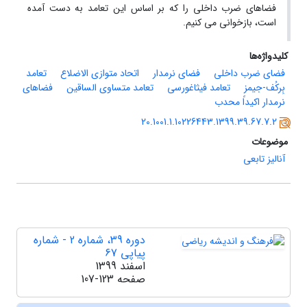
فضاهای ضرب داخلی را که بر اساس این تعامد به دست آمده
است، بازخوانی می کنیم.
کلیدواژه‌ها
فضای ضرب داخلی
فضای نرمدار
اتحاد متوازی الاضلاع
تعامد
بِرکُف-جیمز
تعامد فیثاغورسی
تعامد متساوی الساقین
فضاهای
نرمدار اکیداً محدب
20.1001.1.10226443.1399.39.67.7.2
موضوعات
آنالیز تابعی
دوره 39، شماره 2 - شماره
پیاپی 67
اسفند 1399
صفحه
107-123