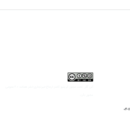
مجوز کریتیو کامنز ارجاع-غیرتجاری-نشر همانند 2.0 عمومی
این کار تحت
مجوز دارد.