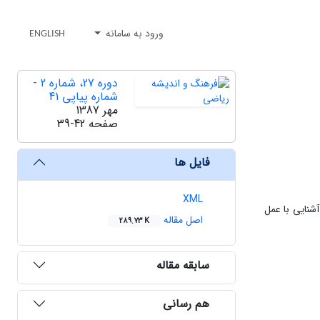
ورود به سامانه
ENGLISH
دوره 27، شماره 2 -
شماره پیاپی 41
مهر 1387
صفحه
39-42
فایل ها
XML
شنایی با عمل
اصل مقاله
289.73 K
سابقه مقاله
هم رسانی