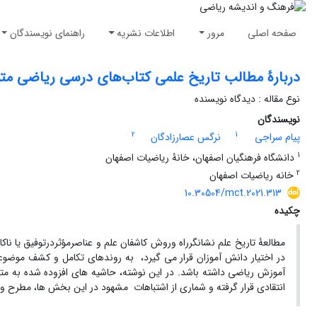
صفحه اصلی
مرور
اطلاعات نشریه
راهنمای نویسندگان
دربارۀ مطالب تاریخ علمی کتاب‌های درسی ریاضی مت
نوع مقاله : دیدگاه نویسنده
نویسندگان
2
1
پیام سراجی
نرگس عصارزادگان
1
دانشگاه فرهنگیان اصفهان، خانۀ ریاضیات اصفهان
2
خانه ریاضیات اصفهان
10.30504/mct.2021.313
چکیده
مطالعۀ تاریخ علم نشانگرراه وروش کاشفان علم و عناصرمؤثردرتوفیق یا ن
در اختیار دانش آموزان قرار می گیرد، به روندهای تکامل و کشف موضوعا
آموزش ریاضی داشته باشد. در این نوشته، حاشیه های افزوده شده به مت
انتقادی قرار گرفته و شماری از اشتباهات مشهود در این بخش ها، مطرح و پ