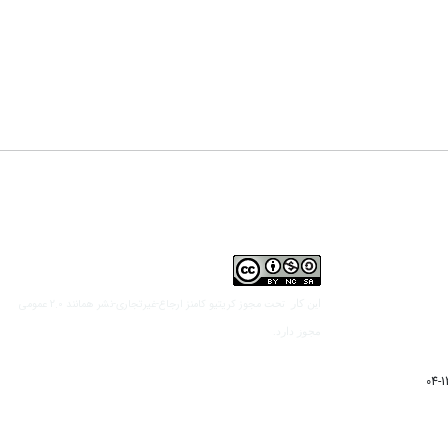
مجوز کریتیو کامنز ارجاع-غیرتجاری-نشر همانند 2.0 عمومی
این کار تحت
مجوز دارد.