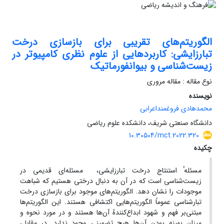
الگوریتم‌های تقریبی برای بازسازی درخت
تبارزایشی: کاربردهایی از علوم نظری کامپیوتر در
زیست‌شناسی و بیوانفورماتیک
نوع مقاله : مقاله مروری
نویسنده
محمدهادی فروغمنداعرابی
دانشگاه صنعتی شریف، دانشکده علوم ریاضی
10.30504/mct.2022.320
چکیده
مسئله‎‏ٔ استنتاج درخت تبارزایشی، مسئله‌ای قدیمی در
زیست‌شناسی است که در آن به ‌دنبال درختی هستیم که شباهت
موجودات را نشان دهد. الگوریتم‌های موجود برای بازسازی درخت
تبارشناسی عموماً الگوریتم‌هایی اکتشافی هستند. این الگوریتم‌ها
مبتنی‌بر فهم و شهود ابداع‌کنندهٔ آن‌ها هستند و در مورد نحوه و
میزان بهینه ‌بودن آن‌ها هیچ تضمینی وجود ندارد. در مقابل،