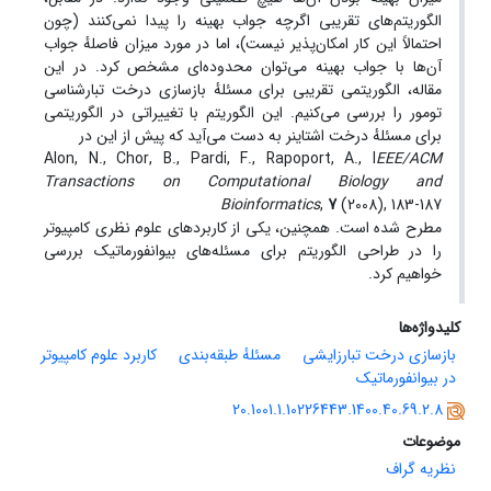
الگوریتم‌های تقریبی اگرچه جواب بهینه را پیدا نمی‌کنند (چون
احتمالاً این کار امکان‌پذیر نیست)، اما در مورد میزان فاصلهٔ جواب
آن‌ها با جواب بهینه می‌توان محدوده‌ای مشخص کرد. در این
مقاله، الگوریتمی تقریبی برای مسئلهٔ بازسازی درخت تبارشناسی
تومور را بررسی می‌کنیم. این الگوریتم با تغییراتی در الگوریتمی
برای مسئلهٔ درخت اشتاینر به ‌دست می‌آید که پیش از این در
‎Alon‎, ‎N.‎, ‎Chor‎, ‎B.‎, ‎Pardi‎, ‎F.‎, ‎Rapoport‎, ‎A.‎, ‎‎I
EEE/ACM
Transactions on Computational Biology and‎
‎Bioinformatics
, ‎
7
(2008)‎, ‎183-187‎
مطرح شده است. همچنین، یکی از کاربردهای علوم نظری کامپیوتر
را در طراحی الگوریتم برای مسئله‌های بیوانفورماتیک بررسی
خواهیم کرد.
کلیدواژه‌ها
بازسازی درخت تبارزایشی
مسئلهٔ طبقه‌بندی
کاربرد علوم کامپیوتر
در بیوانفورماتیک
20.1001.1.10226443.1400.40.69.2.8
موضوعات
نظریه گراف