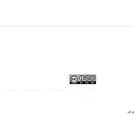
مجوز کریتیو کامنز ارجاع-غیرتجاری-نشر همانند 2.0 عمومی
این کار تحت
مجوز دارد.