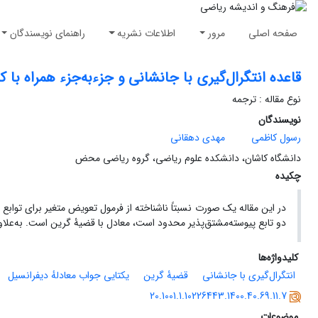
صفحه اصلی
مرور
اطلاعات نشریه
راهنمای نویسندگان
قاعده انتگرال‌گیری با جانشانی و جزء‌به‌جزء همراه با
نوع مقاله : ترجمه
نویسندگان
رسول کاظمی
مهدی دهقانی
دانشگاه کاشان، دانشکده علوم ریاضی، گروه ریاضی محض
چکیده
در این مقاله یک صورت نسبتاً ناشناخته از فرمول تعویض متغیر برای توابع 
دو تابع پیوسته‌مشتق‌پذیر محدود است، معادل با قضیۀ گرین است. به‌علاو
کلیدواژه‌ها
انتگرال‌گیری‌ با جانشانی
قضیۀ گرین
یکتایی جواب معادلهٔ دیفرانسیل
20.1001.1.10226443.1400.40.69.11.7
موضوعات