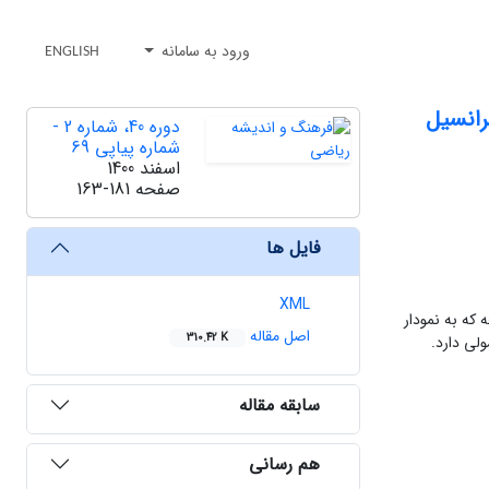
ورود به سامانه
ENGLISH
رانسیل
دوره 40، شماره 2 -
شماره پیاپی 69
اسفند 1400
صفحه
163-181
فایل ها
XML
 که به نمودار
اصل مقاله
310.42 K
لی دارد.
سابقه مقاله
هم رسانی