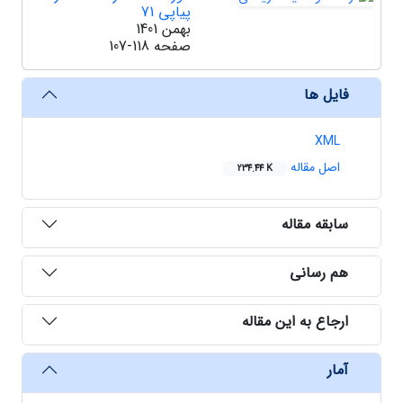
پیاپی 71
بهمن 1401
صفحه
107-118
فایل ها
XML
اصل مقاله
234.44 K
سابقه مقاله
هم رسانی
ارجاع به این مقاله
آمار