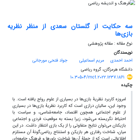
سه حکایت از گلستان سعدی از منظر نظریه
بازی‌ها
نوع مقاله : مقاله پژوهشی
نویسندگان
احمد احمدی
مریم اسماعیلی
جواد فتحی مورجانی
دانشگاه هرمزگان، گروه ریاضی
10.30504/mct.2022.1237.1861
چکیده
امروزه کاربرد نظریۀ بازی‌ها در بسیاری از علوم رواج یافته است. با
وجود این‌، سالیان درازی است که کاربرد نظریهٔ بازی‌ها در بسیاری
از علوم اجتماعی همچون اقتصاد، جامعه‌شناسی‏، و سیاست با
احتیاط نگریسته می‌شود‏، زیرا بسته به موقعیت‌ فردی و اجتماعی
بازیکنان می‌توان نتایج متفاوتی را از یک بازی انتظار داشت. در این
میان، شناخت رفتاری هر بازیکن و استنتاج ریاضی‌گونۀ آن مستلزم
‎‏اطلاعاتی است که از جملهٔ آن‌ها شناخت باورها و فرهنگ جامعه‌ای