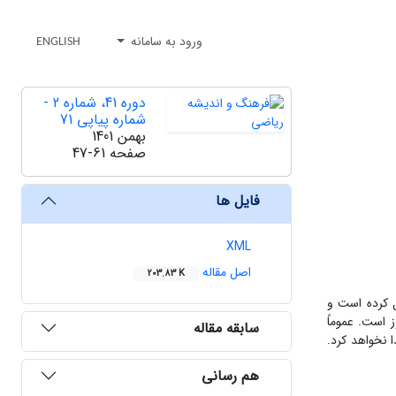
ورود به سامانه
ENGLISH
دوره 41، شماره 2 -
شماره پیاپی 71
بهمن 1401
صفحه
47-61
فایل ها
XML
اصل مقاله
203.83 K
ل کرده است و
 است. عموماً
سابقه مقاله
 نخواهد کرد.
هم رسانی