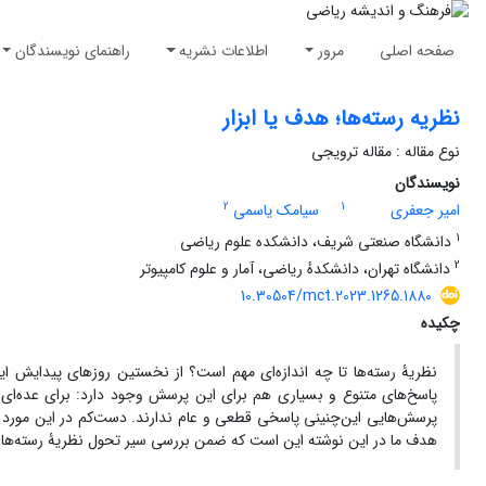
صفحه اصلی
مرور
اطلاعات نشریه
راهنمای نویسندگان
نظریه‌ رسته‌ها؛ هدف یا ابزار
نوع مقاله : مقاله ترویجی
نویسندگان
2
1
امیر جعفری
سیامک یاسمی
1
دانشگاه صنعتی شریف، دانشکده علوم ریاضی
2
دانشگاه تهران، دانشکدهٔ ریاضی، آمار و علوم کامپیوتر
10.30504/mct.2023.1265.1880
چکیده
نظریۀ رسته‌ها تا چه اندازه‌ای مهم است؟ از نخستین روزهای پیدایش ای
پاسخ‌های متنوع و بسیاری هم برای این پرسش وجود دارد: برای عده‌ای نظ
پرسش‌هایی این‌چنینی پاسخی قطعی و عام ندارند. دست‌کم در این مورد خ
هدف ما در این نوشته این است که ضمن بررسی سیر تحول نظریۀ رسته‌ها در