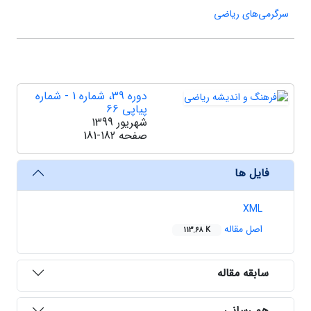
سرگرمی‌های ریاضی
دوره 39، شماره 1 - شماره
پیاپی 66
شهریور 1399
صفحه
181-182
فایل ها
XML
اصل مقاله
113.68 K
سابقه مقاله
هم رسانی