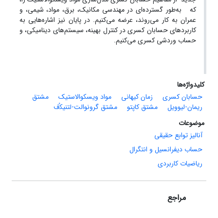
که به‌طور گسترده‌ای در مهندسی مکانیک، برق، مواد، شیمی، و
عمران به ‌کار می‌‌‌روند، عرضه می‌کنیم. در ‌پایان نیز اشاره‌هایی به
کاربردهای حسابان کسری در کنترل بهینه، سیستم‌های دینامیکی، و
حساب وردشی کسری می‌کنیم.
کلیدواژه‌ها
حسابان ﮐﺴﺮﯼ
ﺯﻣﺎﻥ ﮐﯿﻬﺎﻧﯽ
ﻣﻮﺍﺩ ﻭﯾﺴﮑﻮﺍﻻﺳﺘﯿﮏ
ﻣﺸﺘﻖ
ﺭﯾﻤﺎﻥ‑ﻟﯿﻮﻭﯾﻞ
ﻣﺸﺘﻖ ﮐﺎﭘﺘﻮ
مشتق ﮔﺮﻭﻧﻮﺍﻟﺖ‑ﻟﺘﻨﯿﮑﹸف
موضوعات
آنالیز توابع حقیقی
حساب دیفرانسیل و انتگرال
ریاضیات کاربردی
مراجع