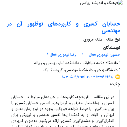
حسابان کسری و کاربردهای نوظهور آن در
مهندسی
نوع مقاله : مقاله مروری
نویسندگان
2
1
حسین تیموری فعال
رضا تیموری فعال
1
دانشگاه علامه طباطبائی، دانشکد‏ه آمار، ریاضی و رایانه
2
دانشگاه زنجان، دانشکدهٔ مهندسی، گروه مکانیک
10.30504/mct.2023.1356.1948
چکیده
در این مقاله، تاریخچه، کاربردها، و حوزه‌های مرتبط با حسابان
کسری را به‌اختصار معرفی و فرمول‌های اساسی حسابان کسری ‏را
بیان می‌کنیم. با‏ عرضهٔ شواهد فیزیکی‏‏، وجود دو نوع زمان مطلق و
کیهانی را اثبات و به کمک آن‌ها تفسیر هندسی و فیزیکی برای
انتگرال‌گیری و مشتق‌گیری کسری ارائه می‌کنیم. به‌عنوان کاربردی
جدید از مفاهیم حسابان کسری مدل‌سازی مواد ویسکو‌الاستیک را،