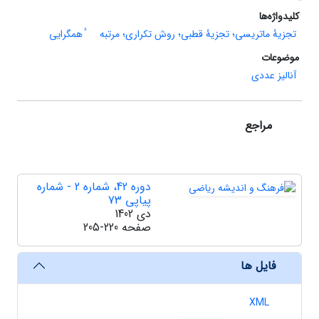
کلیدواژه‌ها
تجزیۀ ماتریسی؛ تجزیۀ قطبی؛ روش تکراری؛ مرتبه
ٔ همگرایی
موضوعات
آنالیز عددی
مراجع
دوره 42، شماره 2 - شماره
پیاپی 73
دی 1402
صفحه
205-220
فایل ها
XML