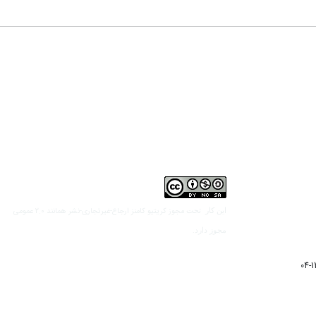
مجوز کریتیو کامنز ارجاع-غیرتجاری-نشر همانند 2.0 عمومی
این کار تحت
مجوز دارد.