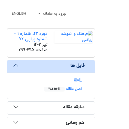
ورود به سامانه
ENGLISH
دوره 42، شماره 1 -
شماره پیاپی 72
تیر 1402
صفحه
299-315
فایل ها
XML
اصل مقاله
281.56 K
سابقه مقاله
هم رسانی