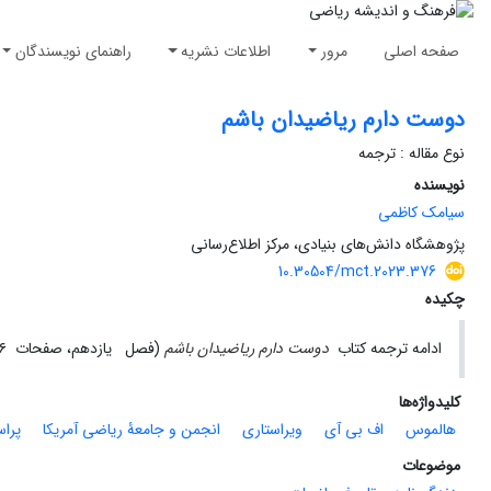
صفحه اصلی
مرور
اطلاعات نشریه
راهنمای نویسندگان
دوست دارم ریاضیدان باشم
نوع مقاله : ترجمه
نویسنده
سیامک کاظمی
پژوهشگاه دانش‌های بنیادی، مرکز اطلاع‌رسانی
10.30504/mct.2023.376
چکیده
ادامه ترجمه کتاب
دوست دارم ریاضیدان باشم
(فصل یازدهم، صفحات ۲۱۶-۲۲۸).
کلیدواژه‌ها
هالموس
اف بی آی
ویراستاری
انجمن و جامعۀ ریاضی آمریکا
پراس
موضوعات