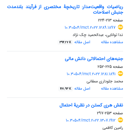
ریاضیات واقعیت‌مدار: تاریخچهٔ مختصری از فرآیند بلند‌مدت
جنبش اصلاحات
صفحه
213-224
10.30504/mct.2022.1289.1897
ندا توانایی، عبدالحمید چک نژاد
مشاهده مقاله
اصل مقاله
394.27 K
جنبه‌های احتمالاتی دانش مالی
صفحه
225-252
10.30504/mct.2022.1281.1891
محمد جلوداری ممقانی
مشاهده مقاله
اصل مقاله
461.93 K
نقش هری کستن در نظریۀ احتمال‎
صفحه
253-297
10.30504/mct.2022.1307.1912
رامین کاظمی