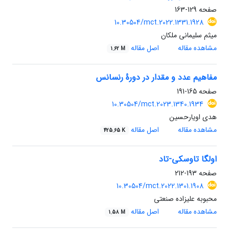
صفحه
129-163
10.30504/mct.2022.1331.1928
میثم سلیمانی ملکان
مشاهده مقاله
اصل مقاله
1.62 M
مفاهیم عدد و مقدار در دورۀ رنسانس
صفحه
165-191
10.30504/mct.2023.1340.1934
هدی اویارحسین
مشاهده مقاله
اصل مقاله
425.65 K
اولگا تاوسکی-تاد
صفحه
193-212
10.30504/mct.2022.1301.1908
محبوبه علیزاده صنعتی
مشاهده مقاله
اصل مقاله
1.58 M