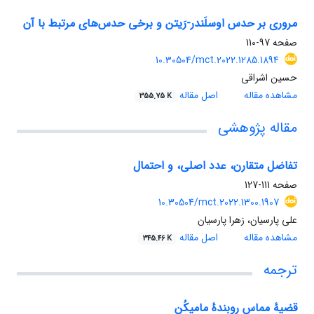
مروری بر حدس اوسلَندر-رَیتن و برخی حدس‌های مرتبط با آن
صفحه
97-110
10.30504/mct.2022.1285.1894
حسین اشراقی
مشاهده مقاله
اصل مقاله
355.75 K
مقاله پژوهشی
تفاضل متقارن، عدد اصلی، و احتمال
صفحه
111-127
10.30504/mct.2022.1300.1907
علی پارسیان، زهرا پارسیان
مشاهده مقاله
اصل مقاله
345.46 K
ترجمه
قضیهٔ مماس روبندهٔ مامیکُن