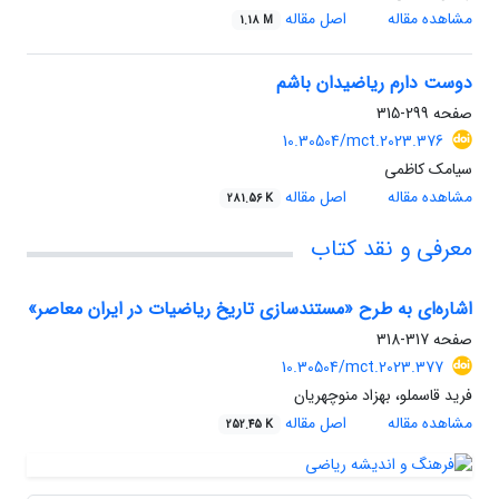
مشاهده مقاله
اصل مقاله
1.18 M
دوست دارم ریاضیدان باشم
صفحه
299-315
10.30504/mct.2023.376
سیامک کاظمی
مشاهده مقاله
اصل مقاله
281.56 K
معرفی و نقد کتاب
اشاره‌­ای به طرح «‎مستندسازی تاریخ ریاضیات در ایران معاصر‎»
صفحه
317-318
10.30504/mct.2023.377
فرید قاسملو، بهزاد منوچهریان
مشاهده مقاله
اصل مقاله
252.45 K