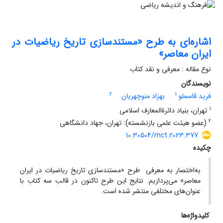
اشاره‌­ای به طرح «‎مستندسازی تاریخ ریاضیات در
ایران معاصر‎»
نوع مقاله : معرفی و نقد کتاب
نویسندگان
2
1
فرید قاسملو
بهزاد منوچهریان
1
تهران، بنیاد دائرة‌المعارف اسلامی
2
(عضو هیئت علمی بازنشسته): تهران، جهاد دانشگاهی
10.30504/mct.2023.377
چکیده
به‌اختصار به معرفی طرح «‎مستندسازی تاریخ ریاضیات در ایران
معاصر‎» می‌پردازیم. نتایج این طرح تاکنون در قالب سه کتاب با
عنوان‌های مختلفی منتشر شده است.
کلیدواژه‌ها