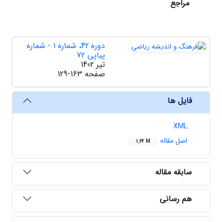
مراجع
دوره 42، شماره 1 - شماره
پیاپی 72
تیر 1402
صفحه
129-163
فایل ها
XML
اصل مقاله
1.62 M
سابقه مقاله
هم رسانی