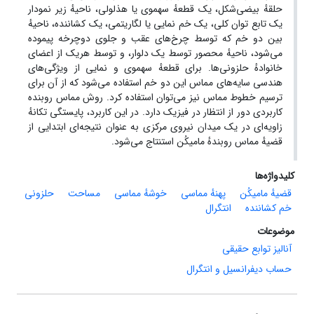
حلقهٔ بیضی‌شکل، یک قطعهٔ سهموی یا هذلولی، ناحیهٔ زیر نمودار
یک تابع توان کلی، یک خم نمایی یا لگاریتمی، یک کشاننده، ناحیهٔ
بین دو خم که توسط چرخ‌های عقب و جلوی دوچرخه پیموده
می‌شود، ناحیهٔ محصور توسط یک دلوار، و توسط هر‌یک از اعضای
خانوادهٔ حلزونی‌ها. برای قطعهٔ سهموی و نمایی از ویژگی‌های
هندسی سایه‌های مماس این دو خم استفاده می‌شود که از آن برای
ترسیم خطوط مماس نیز می‌توان استفاده کرد. روش مماس روبنده
کاربردی دور از انتظار در فیزیک دارد. در این کاربرد، پایستگی تکانهٔ
زاویه‌ای در یک میدان نیروی مرکزی به عنوان نتیجه‌ای ابتدایی از
قضیهٔ مماس روبندهٔ مامیکُن استنتاج می‌شود.
کلیدواژه‌ها
قضیهٔ مامیکُن
پهنهٔ مماسی
خوشهٔ مماسی
مساحت
حلزونی
خم کشاننده
انتگرال
موضوعات
آنالیز توابع حقیقی
حساب دیفرانسیل و انتگرال