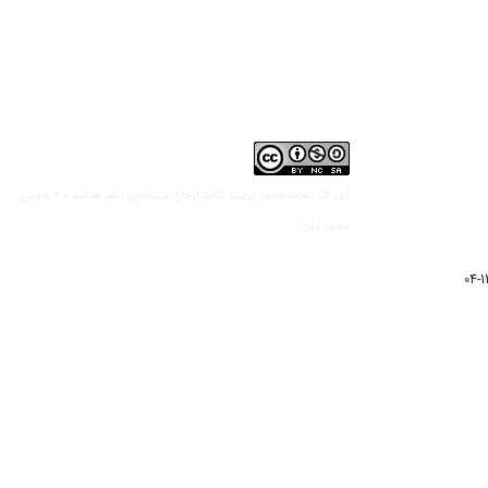
مجوز کریتیو کامنز ارجاع-غیرتجاری-نشر همانند 2.0 عمومی
این کار تحت
مجوز دارد.