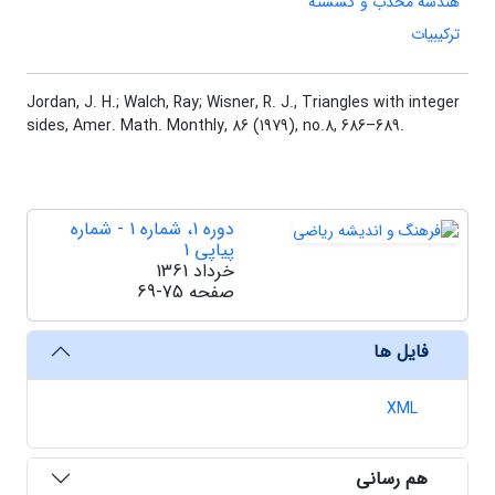
هندسه محدب و گسسته
ترکیبیات
Jordan, J. H.; Walch, Ray; Wisner, R. J.
, Triangles with integer
sides,
Amer. Math. Monthly
, 86
(
1979)
, no.
8
, 686–689.
دوره 1، شماره 1 - شماره
پیاپی 1
خرداد 1361
صفحه
69-75
فایل ها
XML
هم رسانی