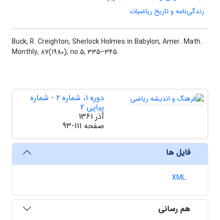
زندگی‌نامه و تاریخ ریاضیات
Buck, R. Creighton,
Sherlock Holmes in Babylon,
Amer. Math.
Monthly,
87
(
1980)
, no.
5
, 335–345.
دوره 1، شماره 2 - شماره
پیاپی 2
آذر 1361
صفحه
93-111
فایل ها
XML
هم رسانی