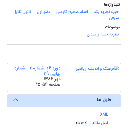
کلیدواژه‌ها
حوزه تجزیه یکتا
اعداد صحیح گاوسی
عضو اول
قانون تقابل
مربعی
موضوعات
نظریه حلقه و میدان
دوره 26، شماره 2 - شماره
پیاپی 39
مهر 1386
صفحه
45-54
فایل ها
XML
اصل مقاله
411.72 K