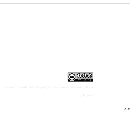
مجوز کریتیو کامنز ارجاع-غیرتجاری-نشر همانند 2.0 عمومی
این کار تحت
مجوز دارد.