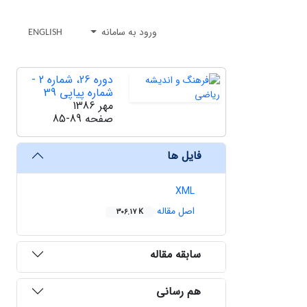
ورود به سامانه
ENGLISH
دوره 26، شماره 2 -
شماره پیاپی 39
مهر 1386
صفحه
85-89
فایل ها
XML
اصل مقاله
306.17 K
سابقه مقاله
هم رسانی