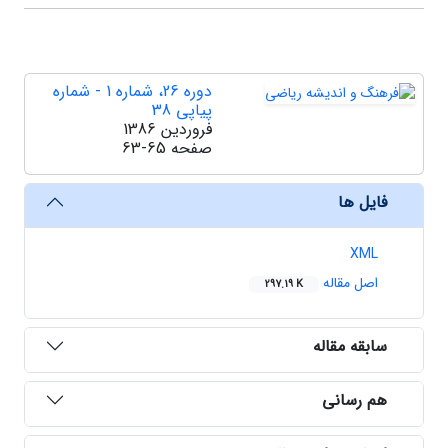
دوره 26، شماره 1 - شماره
پیاپی 38
فروردین 1386
صفحه
63-65
فایل ها
XML
اصل مقاله
297.19 K
سابقه مقاله
هم رسانی