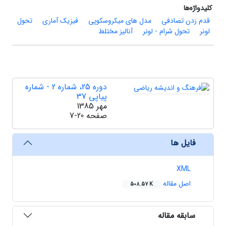
کلیدواژه‌ها
قدم زدن تصادفی
مدل های میکروسکوپی
فیزیک آماری
تحول
لونر
تحول شرام - لونر
آنالیز مختلط
دوره 25، شماره 2 - شماره
پیاپی 37
مهر 1385
صفحه
7-20
فایل ها
XML
اصل مقاله
508.57 K
سابقه مقاله