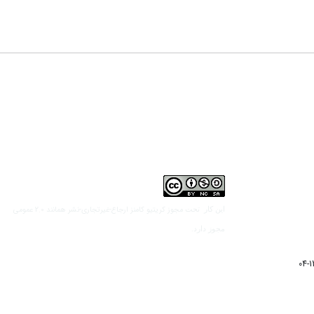
مجوز کریتیو کامنز ارجاع-غیرتجاری-نشر همانند 2.0 عمومی
این کار تحت
مجوز دارد.