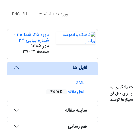
ورود به سامانه
ENGLISH
دوره 25، شماره 2 -
شماره پیاپی 37
مهر 1385
صفحه
37-47
فایل ها
XML
ت یادگیری به
اصل مقاله
415.71 K
و برای حل آن
مینارها توسط
سابقه مقاله
هم رسانی