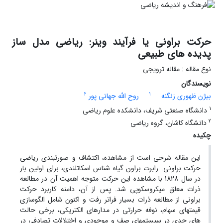
حرکت براونی یا فرآیند وینر: ریاضی مدل ساز
پدیده های طبیعی
نوع مقاله : مقاله ترویجی
نویسندگان
2
1
بیژن ظهوری زنگنه
روح الله جهانی پور
1
دانشگاه صنعتی شریف، دانشکده علوم ریاضی
2
دانشگاه کاشان، گروه ریاضی
چکیده
این مقاله شرحی است از مشاهده، اکتشاف و صورتبندی ریاضی
حرکت براونی. رابرت براون گیاه شناس اسکاتلندی، برای اولین بار
در سال 1828 با مشاهده این حرکت متوجه اهمیت آن در مطالعه
ذرات معلق میکروسکوپی شد. پس از آن، دامنه کاربرد حرکت
براونی از مطالعه ذرات بسیار فراتر رفت و اکنون شامل الگوسازی
قیمتهای سهام، نوفه حرارتی در مدارهای الکتریکی، برخی حالت
های حدی در سیستمهای صف و موجودی و اختلالات تصادفی در