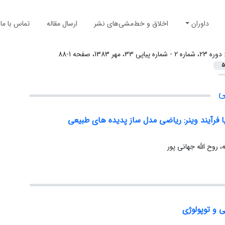
داوران
اخلاق و خط‌مشی‌های نشر
ارسال مقاله
تماس با ما
:
دوره 23، شماره 2 - شماره پیاپی 33، مهر 1383، صفحه 1-88
5
ی
 فرآیند وینر: ریاضی مدل ساز پدیده های طبیعی
 روح الله جهانی پور
 و توپولوژی