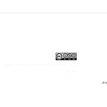
مجوز کریتیو کامنز ارجاع-غیرتجاری-نشر همانند 2.0 عمومی
این کار تحت
مجوز دارد.