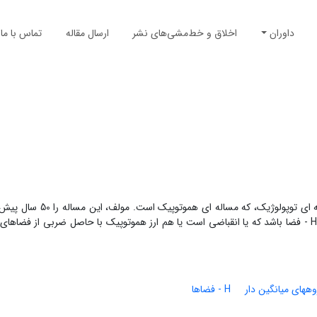
داوران
اخلاق و خط‌مشی‌های نشر
ارسال مقاله
تماس با ما
وجود یک الگوی انتخاب اجتماعی روی یک فضای رجحان P، نه تنها مسا
دیگری و اندکی بعد با همکاری گانیا و هیلتون، حل کرده بود. P باید یک H - فضا باشد که یا انقباضی است یا هم ارز هموتوپیک با حاصل ضربی 
وههای میانگین دار
H - فضاها