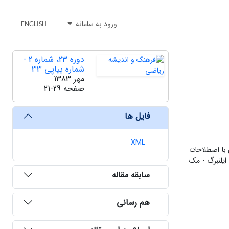
ورود به سامانه
ENGLISH
دوره 23، شماره 2 -
شماره پیاپی 33
مهر 1383
صفحه
21-29
فایل ها
XML
له ای توپولوژیک، که مساله ای هموتوپیک است. مولف، این مساله را 50 سال پیش با اصطلاحات
از فضاهای ایلنبرگ - مک
سابقه مقاله
هم رسانی