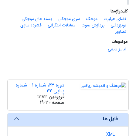
کلیدواژه‌ها
فضای هیلبرت
موجک
سری موجکی
بسته های موجکی
نویززدایی
پردازش صوت
معادلات انتگرالی
فشرده سازی
تصاویر
موضوعات
آنالیز تابعی
دوره 23، شماره 1 - شماره
پیاپی 32
فروردین 1383
صفحه
19-30
فایل ها
XML