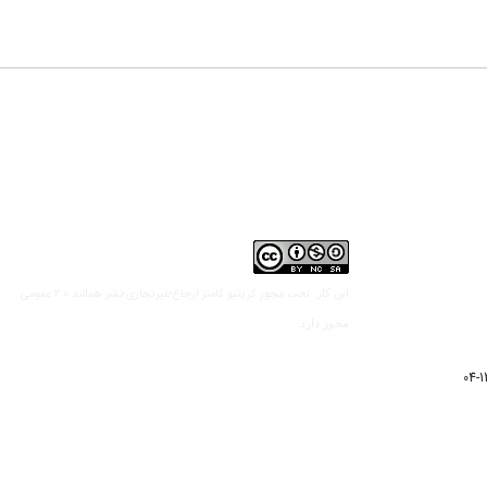
مجوز کریتیو کامنز ارجاع-غیرتجاری-نشر همانند 2.0 عمومی
این کار تحت
مجوز دارد.