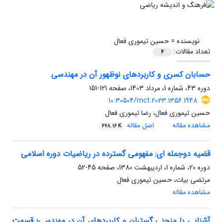
نویسنده =
حسین تیموری فعال
تعداد مقالات:
4
حسابان کسری و کاربردهای نوظهور آن در مهندسی
دوره 43، شماره 1، مرداد 1403، صفحه
121-151
10.30504/mct.2023.1356.1948
حسین تیموری فعال، رضا تیموری فعال
مشاهده مقاله
اصل مقاله
678.16 K
قضیه دوجمله ای: مفهومی گسترده در ریاضیات دوره اسلامی
دوره 20، شماره 1، اردیبهشت 1380، صفحه
45-52
مرتضی بیات، حسین تیموری فعال
مشاهده مقاله
آشنایی با منحنی گستران و کاربردهای آن در مهندسی؛ قسمت