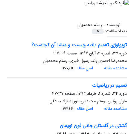
نویسنده =
رستم محمدیان
تعداد مقالات:
5
توپولوژی تعمیم یافته چیست و منشا آن کجاست؟
دوره 37، شماره 2، آبان 1397، صفحه
109-127
محمدرضا احمدی زند، رسول خیری، رستم محمدیان
مشاهده مقاله
اصل مقاله
300.2 K
تعمیم در ریاضیات
دوره 34، شماره 1، خرداد 1394، صفحه
37-47
مارال روئین، رستم محمدیان، نوراله نزاد صادقی
مشاهده مقاله
اصل مقاله
332.4 K
گشتی در گلستان جانی فون نویمان