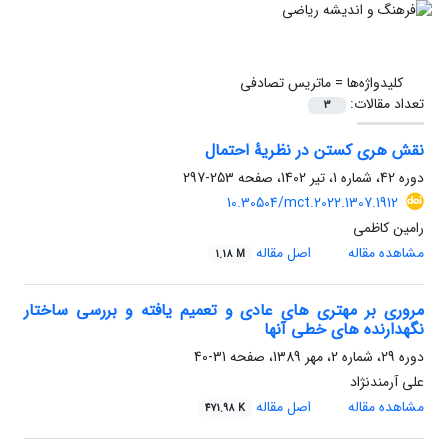
کلیدواژه‌ها =
ماتریس تصادفی
تعداد مقالات:
3
نقش هری کستن در نظریۀ احتمال‎
دوره 42، شماره 1، تیر 1402، صفحه
253-297
10.30504/mct.2022.1307.1912
رامین کاظمی
مشاهده مقاله
اصل مقاله
1.18 M
مروری بر مهتری های عادی و تعمیم یافته و بررسی ساختار
نگهدارنده های خطی آنها
دوره 29، شماره 2، مهر 1389، صفحه
31-40
علی آرمندنژاد
مشاهده مقاله
اصل مقاله
471.98 K